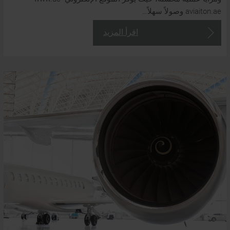
aviaiton.ae وصولاً سهلاً…
اقرأ المزيد