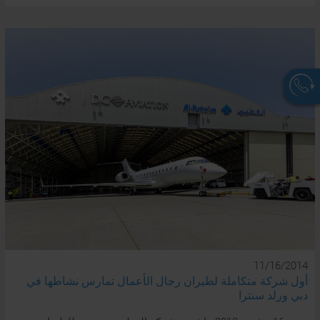
نحن
هناك
من
أجلك
على
11/16/2014
مدار
أول شركة متكاملة لطيران رجال الأعمال تمارس نشاطها في
دبي ورلد سنترا
الساعة.