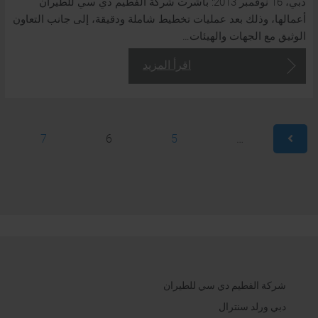
دبي، 16 نوفمبر 2013: باشرت شركة الفطيم دي سي للطيران
أعمالها، وذلك بعد عمليات تخطيط شاملة ودقيقة، إلى جانب التعاون
الوثيق مع الجهات والهيئات…
اقرأ المزيد
نصيحة
24/7
+971
7
6
5
…
4
870
1800
شركة الفطيم دي سي للطيران
دبي ورلد سنترال