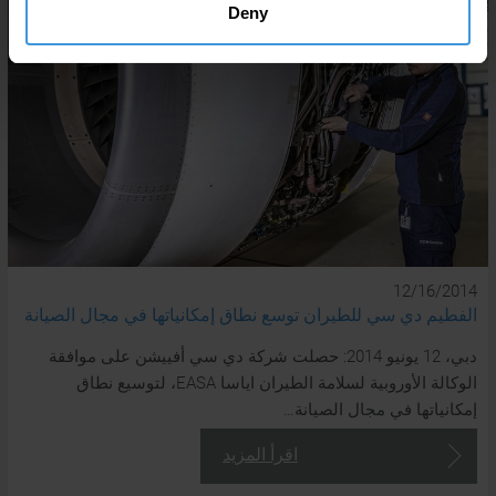
Deny
12/16/2014
الفطيم دي سي للطيران توسع نطاق إمكانياتها في مجال الصيانة
دبي، 12 يونيو 2014: حصلت شركة دي سي أفييشن على موافقة
الوكالة الأوروبية لسلامة الطيران اياسا EASA، لتوسيع نطاق
إمكانياتها في مجال الصيانة…
اقرأ المزيد